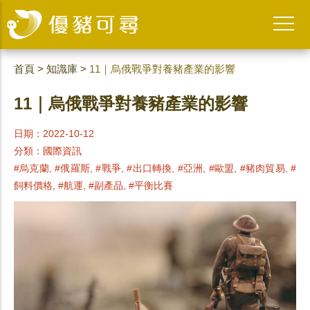
首頁
>
知識庫
>
11｜烏俄戰爭對養豬產業的影響
11｜烏俄戰爭對養豬產業的影響
日期：2022-10-12
分類：
國際資訊
#烏克蘭, #俄羅斯, #戰爭, #出口轉換, #亞洲, #歐盟, #豬肉貿易, #
飼料價格, #航運, #副產品, #平衡比賽