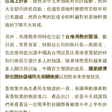
往高上許多
，雖然至今玉米價格有些許緩解，然而
大豆卻仍掛於高點；也儘管原物料整體而言較年初
已有趨緩，然而台幣的貶值令飼料廠對於原物料價
格的下降不大有感。
另外，烏俄戰爭同時也引起了
台海局勢的緊張
。數
日前，世界首富，特斯拉公司的執行長—馬斯克，
也在推特提出讓中國為台灣設置比香港更寬鬆的特
別行政區引發許多人的熱議。隨著情勢受到越來越
多人關注與討論，中國官方聲調的提高，
國家經濟
部也開始儲備民生相關物資
以預防未來突發狀況。
畜牧業作為生產民生物資的一員，各國舉動接牽動
著畜牧業的物資進口、產品出口，於是今天就讓我
們來看看這一次戰爭對於國際養豬業今年上半年的