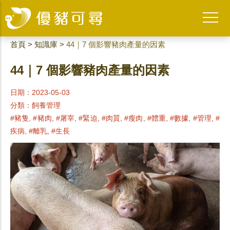
首頁
>
知識庫
>
44｜7 個影響豬肉產量的因素
44｜7 個影響豬肉產量的因素
日期：2023-05-03
分類：
飼養管理
#豬隻, #豬肉, #屠宰, #緊迫, #肉質, #瘦肉, #體重, #數據, #管理, #
疾病, #離乳, #生長