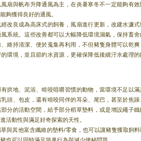
以風扇與帆布升降通風為主，在炎暑寒冬不一定能夠有效
定能夠獲得良好的通風。
已經改良成為高床式的飼養，風扇進行更新，改建水濂式
通風系統。這些改善都可以大幅降低環境濕氣，保持畜舍
除、維持清潔、便於蒐集再利用，不但豬隻身體可以乾爽
好的環境，並且節約水資源，更確保降低後續汙水處理的
與有拱地、泥浴、啃咬咀嚼習慣的動物，當環境不足以滿
豬乳頭、包皮，還有啃咬同伴的耳朵、尾巴，甚至於焦躁
供部分的活動空間，給予部分稻草墊料，或是增設繩子鐵
增進活動性與滿足好奇探索的天性。
稻草與其他富含纖維的墊料/零食，也可以讓豬隻獲取飼料
母豬也可以同時滿足築巢行為與減少便秘問題。