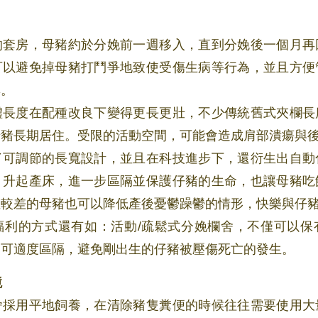
的套房，母豬約於分娩前一週移入，直到分娩後一個月再
可以避免掉母豬打鬥爭地致使受傷生病等行為，並且方便
率。
體長度在配種改良下變得更長更壯，不少傳統舊式夾欄長
母豬長期居住。受限的活動空間，可能會造成肩部潰瘍與
了可調節的長寬設計，並且在科技進步下，還衍生出自動
，升起產床，進一步區隔並保護仔豬的生命，也讓母豬吃
性較差的母豬也可以降低產後憂鬱躁鬱的情形，快樂與仔
福利的方式還有如：活動/疏鬆式分娩欄舍，不僅可以保
仍可適度區隔，避免剛出生的仔豬被壓傷死亡的發生。
境
舍採用平地飼養，在清除豬隻糞便的時候往往需要使用大