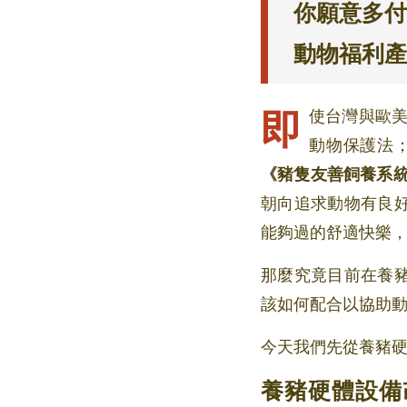
你願意多付
動物福利產
即使台灣與歐美各國相比，在動物福祉福利這一塊起步相較較慢 (於 1998 年跟進歐盟，公布
動物保護法；
《豬隻友善飼養系
朝向追求動物有良
能夠過的舒適快樂
那麼究竟目前在養
該如何配合以協助
今天我們先從養豬
養豬硬體設備