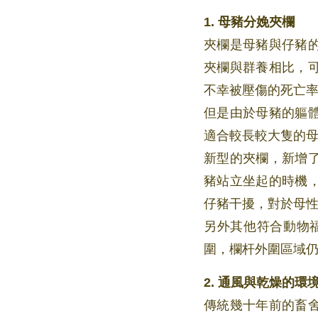
1. 母豬分娩夾欄
夾欄是母豬與仔豬
夾欄與群養相比，
不幸被壓傷的死亡
但是由於母豬的軀
適合較長較大隻的
新型的夾欄，新增
豬站立坐起的時機
仔豬干擾，對於母
另外其他符合動物
圍，欄杆外圍區域
2. 通風與乾燥的環
傳統幾十年前的畜