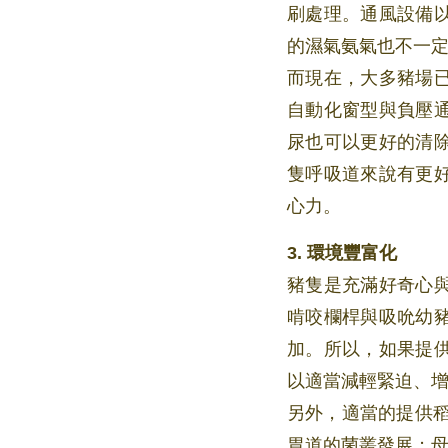
刷處理。通風設備
的濕氣氨氣也不一
而現在，大多豬場
自動化窗型與負壓
尿也可以更好的清
隻呼吸道來說有更
心力。
3. 環境豐富化
豬隻是充滿好奇心
啃咬欄桿與吸吮幼
加。所以，如果提
以適當減輕緊迫、
另外，適當的提供
胃道的菌叢發展；