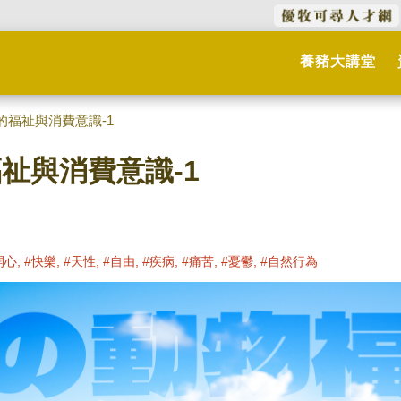
養豬大講堂
的福祉與消費意識-1
福祉與消費意識-1
開心, #快樂, #天性, #自由, #疾病, #痛苦, #憂鬱, #自然行為