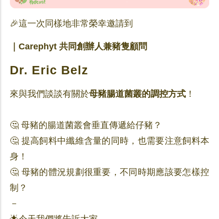
🎉這一次同樣地非常榮幸邀請到
｜Carephyt 共同創辦人兼豬隻顧問
Dr. Eric Belz
來與我們談談有關於
母豬腸道菌叢的調控方式
！
🤔 母豬的腸道菌叢會垂直傳遞給仔豬？
🤔 提高飼料中纖維含量的同時，也需要注意飼料本
身！
🤔 母豬的體況規劃很重要，不同時期應該要怎樣控
制？
－