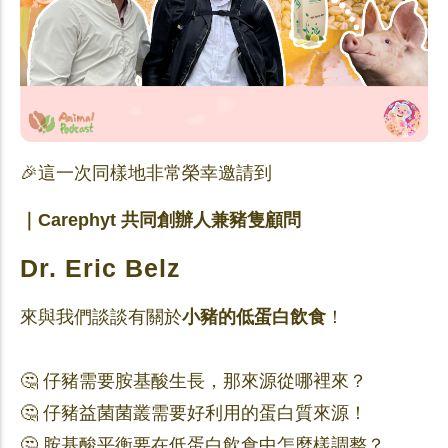
🎉這一次同樣地非常榮幸邀請到
｜Carephyt 共同創辦人兼豬隻顧問
Dr. Eric Belz
來與我們談談有關於
小豬的低蛋白飲食
！
🤔 仔豬需要胺基酸生長，那來源從哪裡來？
🤔 仔豬益菌菌叢需要好利用的蛋白質來源！
🤔 胺基酸平衡要在低蛋白飲食中怎麼樣調整？