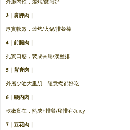
外脆內軟，燒烤/微煎好
𝟑｜肩胛肉｜
厚實軟嫩，燒烤/火鍋/排餐棒
𝟒｜前腿肉｜
扎實口感，製成香腸/漢堡排
𝟓｜背脊肉｜
外層少油大里肌，隨意煮都好吃
𝟔｜腰內肉｜
軟嫩實在，熟成+排餐/豬排有Juicy
𝟕｜五花肉｜