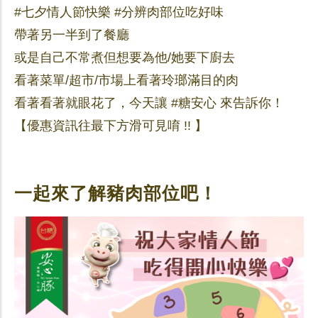
#七夕情人節快樂 #分辨肉部位吃好味
帶著另一半到了餐廳
或是自己不常煮但想要為他/她要下廚去
看著菜單/超市/市場上看著玲瑯滿目的肉
看著看著就眼花了，今天讓 #糖安心 來告訴你！
【優惠資訊往最下方滑可見唷 !! 】
一起來了解豬肉部位吧！