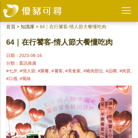
首頁
>
知識庫
>
64｜在行饕客-情人節大餐懂吃肉
64｜在行饕客-情人節大餐懂吃肉
日期：2023-08-16
分類：
畜訊推廣
#七夕, #情人節, #聚餐, #饕客, #美食家, #豬肉部位, #品嚐, #肉質,
#口感, #風味