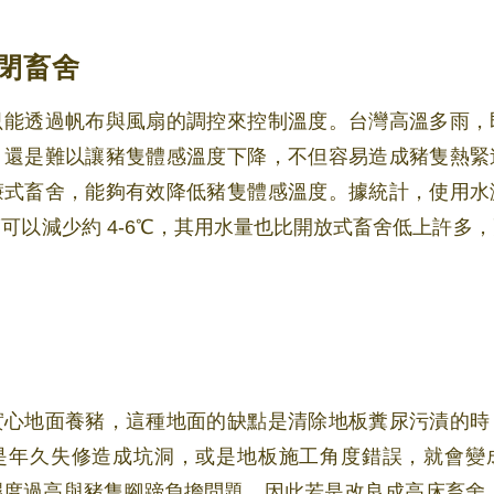
閉畜舍
只能透過帆布與風扇的調控來控制溫度。台灣高溫多雨，
，還是難以讓豬隻體感溫度下降，不但容易造成豬隻熱緊
濂式畜舍，能夠有效降低豬隻體感溫度。據統計，使用水
可以減少約 4-6℃，其用水量也比開放式畜舍低上許多
實心地面養豬，這種地面的缺點是清除地板糞尿污漬的時
是年久失修造成坑洞，或是地板施工角度錯誤，就會變
度過高與豬隻腳蹄負擔問題。因此若是改良成高床畜舍，