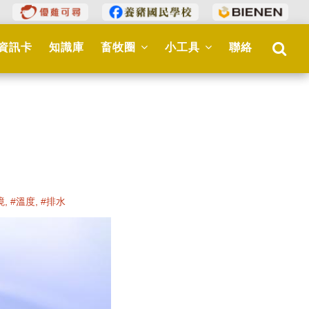
資訊卡
知識庫
畜牧圈
小工具
聯絡
境, #溫度, #排水