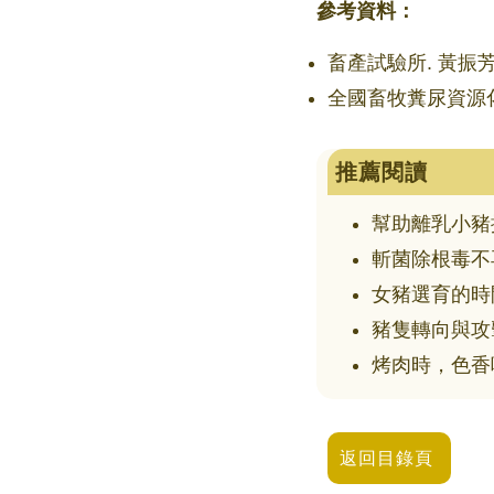
參考資料：
畜產試驗所. 黃振芳
全國畜牧糞尿資源
推薦閱讀
幫助離乳小豬
斬菌除根毒不
女豬選育的時
豬隻轉向與攻
烤肉時，色香
返回目錄頁