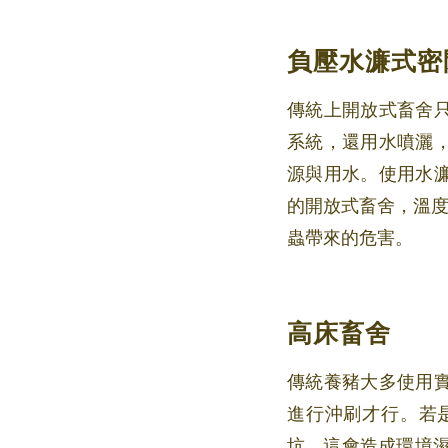
負壓水濂式密
傳統上開放式畜舍
系統，還用水噴灑
源與用水。使用水
的開放式畜舍，溫度
蟲帶來的危害。
高床畜舍
傳統養豬大多使用
進行沖刷才行。若
坑。這會造成環境濕