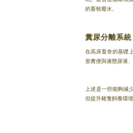
的畜牧廢水。
糞尿分離系統
在高床畜舍的基礎
形糞便與液態尿液
上述是一些能夠減
但提升豬隻飼養環