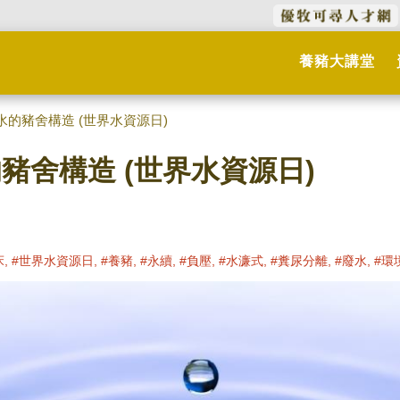
養豬大講堂
水的豬舍構造 (世界水資源日)
的豬舍構造 (世界水資源日)
床, #世界水資源日, #養豬, #永續, #負壓, #水濂式, #糞尿分離, #廢水, #環