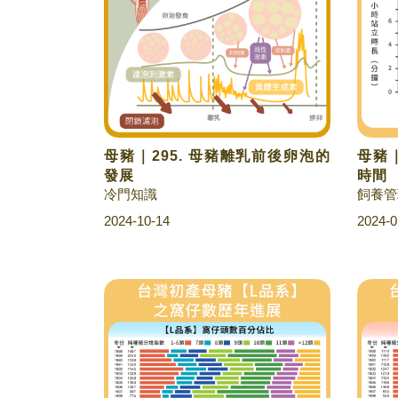
母豬｜295. 母豬離乳前後卵泡的
母豬｜
發展
時間
冷門知識
飼養管
2024-10-14
2024-0