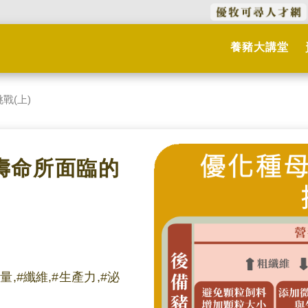
養豬大講堂
戰(上)
豬壽命所面臨的
能量,#纖維,#生產力,#泌