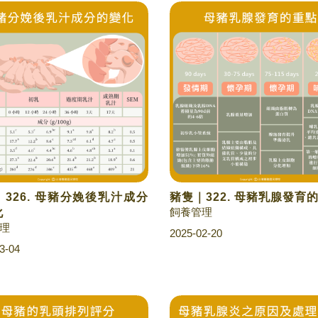
326. 母豬分娩後乳汁成分
豬隻｜322. 母豬乳腺發育
飼養管理
化
理
2025-02-20
3-04