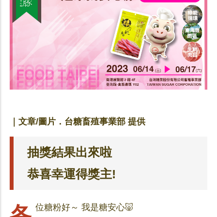
｜文章/圖片．台糖畜殖事業部 提供
抽獎結果出來啦
恭喜幸運得獎主!
各位糖粉好～ 我是糖安心🐷