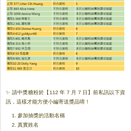
✨ 請中獎糖粉於【112 年 7 月 7 日】前私訊以下資
訊，這樣才能方便小編寄送獎品唷！
參加抽獎的活動名稱
真實姓名