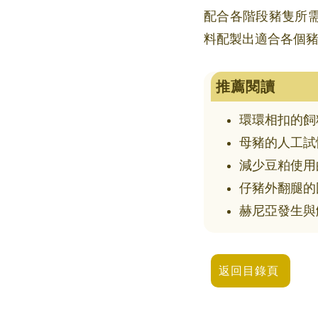
配合各階段豬隻所
料配製出適合各個
推薦閱讀
環環相扣的飼
母豬的人工試
減少豆粕使用
仔豬外翻腿的
赫尼亞發生與
返回目錄頁