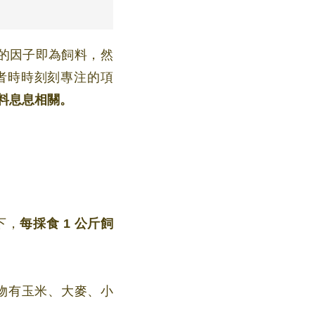
者時時刻刻專注的項
飼料息息相關。
下，
每採食 1 公斤飼
物有玉米、大麥、小