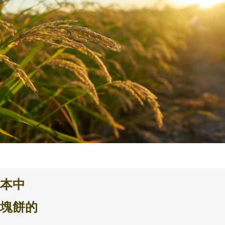
本中
塊餅的