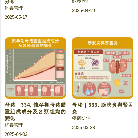
飼養管理
分布
飼養管理
2025-04-19
2025-05-17
母豬｜334. 懷孕期母豬體
母豬｜333. 膀胱炎與腎盂
重組成成分及各類組織的
炎
疾病防治
變化
飼養管理
2025-03-28
2025-04-03