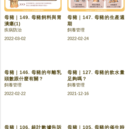
母豬｜149. 母豬飼料與胃
母豬｜147. 母豬的生產週
潰瘍(1)
期
疾病防治
飼養管理
2022-03-02
2022-02-24
母豬｜146. 母豬的年離乳
母豬｜127. 母豬的飲水量
頭數跟什麼有關？
足夠嗎？