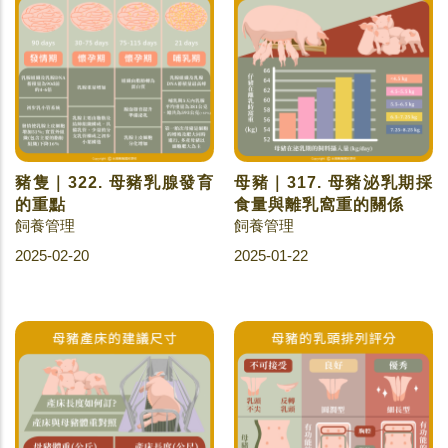
豬隻｜322. 母豬乳腺發育
母豬｜317. 母豬泌乳期採
的重點
食量與離乳窩重的關係
飼養管理
飼養管理
2025-02-20
2025-01-22