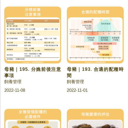
母豬｜195. 分娩前後注意
母豬｜193. 合適的配種時
事項
間
飼養管理
飼養管理
2022-11-08
2022-11-01