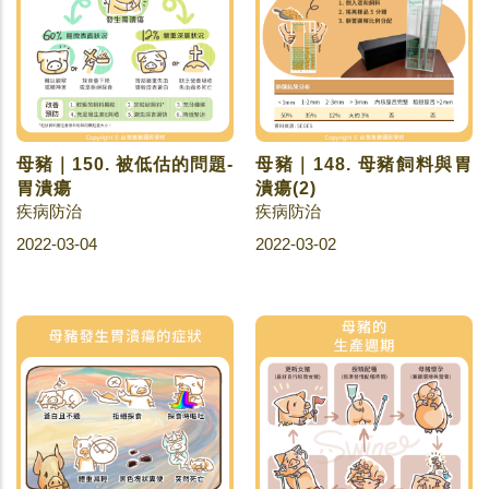
母豬｜150. 被低估的問題-
母豬｜148. 母豬飼料與胃
胃潰瘍
潰瘍(2)
疾病防治
疾病防治
2022-03-04
2022-03-02