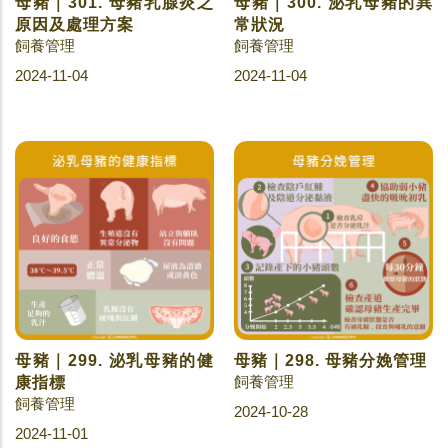
母豬｜301. 母豬乳腺炎之
母豬｜300. 泌乳母豬的異
原因及處理方案
常狀況
飼養管理
飼養管理
2024-11-04
2024-11-04
母豬｜299. 泌乳母豬的健
母豬｜298. 母豬分娩管理
飼養管理
康指標
飼養管理
2024-10-28
2024-11-01