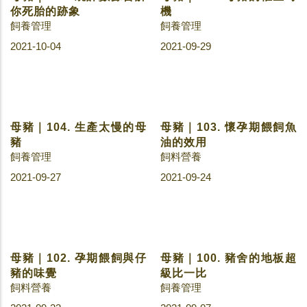
飼養管理
飼養管理
2022-02-22
2021-12-16
母豬｜106. 統計數據告訴
母豬｜105. 母豬的催生時
你死胎的跡象
機
飼養管理
飼養管理
2021-10-04
2021-09-29