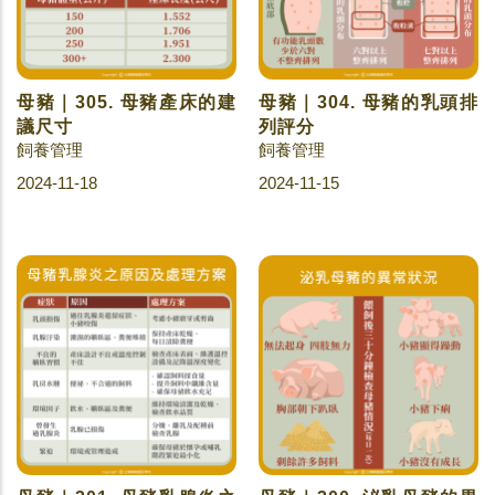
母豬｜305. 母豬產床的建
母豬｜304. 母豬的乳頭排
議尺寸
列評分
飼養管理
飼養管理
2024-11-18
2024-11-15