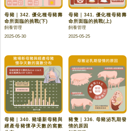
母豬｜342. 優化種母豬壽
母豬｜341. 優化種母豬壽
命所面臨的挑戰(下)
命所面臨的挑戰(上)
飼養管理
飼養管理
2025-05-30
2025-05-25
母豬｜340. 豬場新母豬與
豬隻｜336. 母豬泌乳期發
經產母豬懷孕天數的窩數
情的原因