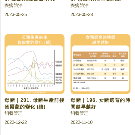
疾病防治
疾病防治
2023-05-25
2023-05-23
母豬｜201. 母豬生產前後
母豬｜196. 女豬選育的時
賀爾蒙的變化 (續)
間越早越好
飼養管理
飼養管理
2022-12-22
2022-11-10