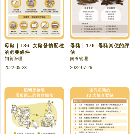
母豬｜186. 女豬發情配種
母豬｜176. 母豬糞便的評
的必要條件
估
飼養管理
飼養管理
2022-09-28
2022-07-26