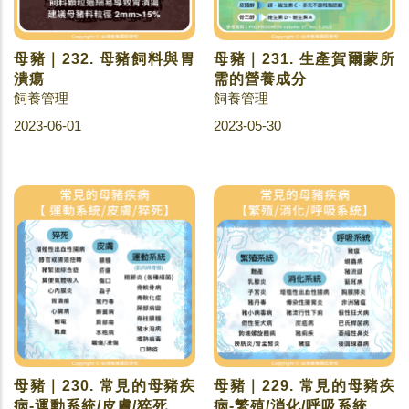
母豬｜232. 母豬飼料與胃
母豬｜231. 生產賀爾蒙所
潰瘍
需的營養成分
飼養管理
飼養管理
2023-06-01
2023-05-30
母豬｜230. 常見的母豬疾
母豬｜229. 常見的母豬疾
病-運動系統/皮膚/猝死
病-繁殖/消化/呼吸系統