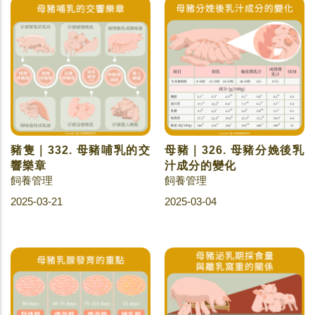
豬隻｜332. 母豬哺乳的交
母豬｜326. 母豬分娩後乳
響樂章
汁成分的變化
飼養管理
飼養管理
2025-03-21
2025-03-04