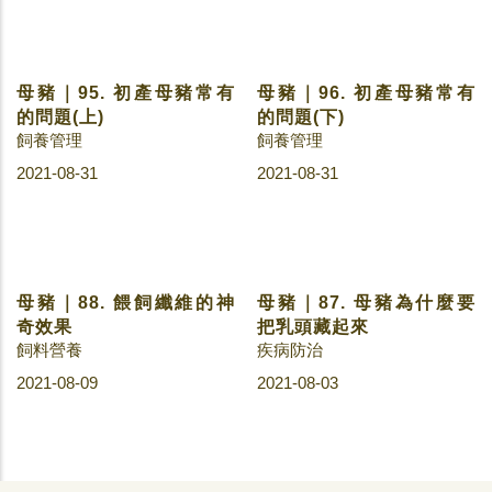
母豬｜104. 生產太慢的母
母豬｜103. 懷孕期餵飼魚
豬
油的效用
飼養管理
飼料營養
2021-09-27
2021-09-24