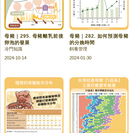
母豬｜295. 母豬離乳前後
母豬｜282. 如何預測母豬
卵泡的發展
的分娩時間
冷門知識
飼養管理
2024-10-14
2024-01-30