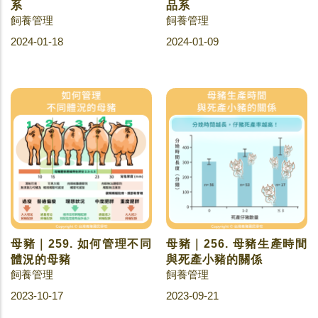
系
品系
飼養管理
飼養管理
2024-01-18
2024-01-09
母豬｜259. 如何管理不同
母豬｜256. 母豬生產時間
體況的母豬
與死產小豬的關係
飼養管理
飼養管理
2023-10-17
2023-09-21