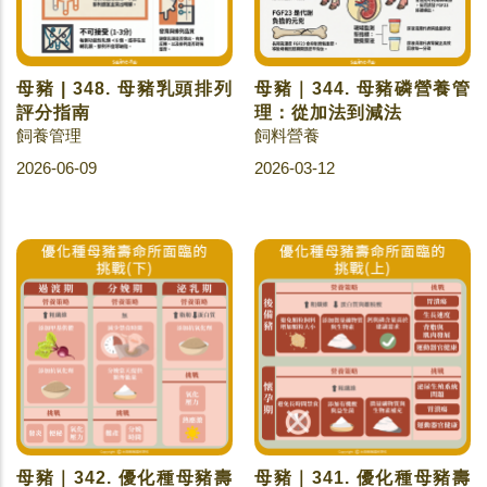
母豬 | 348. 母豬乳頭排列
母豬｜344. 母豬磷營養管
評分指南
理：從加法到減法
飼養管理
飼料營養
2026-06-09
2026-03-12
母豬｜342. 優化種母豬壽
母豬｜341. 優化種母豬壽