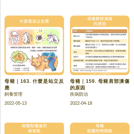
母豬｜163. 什麼是站立反
母豬｜159. 母豬肩部潰傷
應
的原因
飼養管理
疾病防治
2022-05-13
2022-04-18