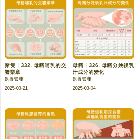
豬隻｜332. 母豬哺乳的交
母豬｜326. 母豬分娩後乳
響樂章
汁成分的變化
飼養管理
飼養管理
2025-03-21
2025-03-04