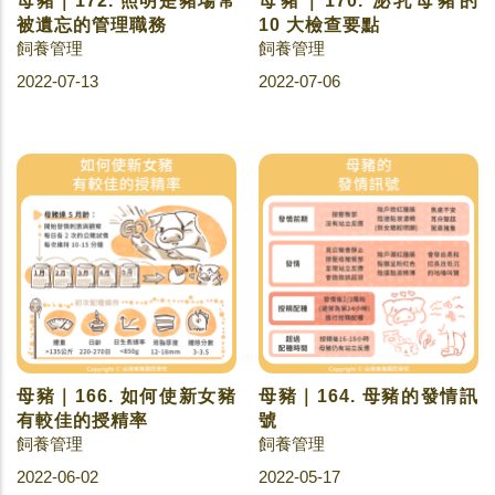
母豬｜172. 照明是豬場常
母豬｜170. 泌乳母豬的
被遺忘的管理職務
10 大檢查要點
飼養管理
飼養管理
2022-07-13
2022-07-06
母豬｜166. 如何使新女豬
母豬｜164. 母豬的發情訊
有較佳的授精率
號
飼養管理
飼養管理
2022-06-02
2022-05-17