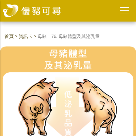
首頁
>
資訊卡
>
母豬｜76. 母豬體型及其泌乳量