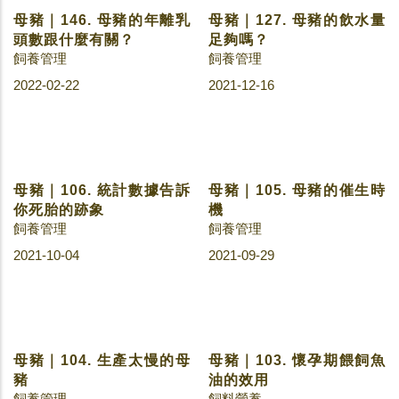
潰瘍(1)
期
疾病防治
飼養管理
2022-03-02
2022-02-24
母豬｜146. 母豬的年離乳
母豬｜127. 母豬的飲水量
頭數跟什麼有關？
足夠嗎？
飼養管理
飼養管理
2022-02-22
2021-12-16