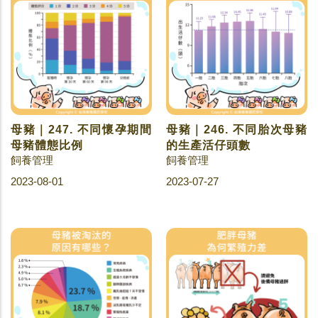
母豬｜247. 不同懷孕期間
母豬｜246. 不同胎次母豬
母豬體態比例
的生產活仔頭數
飼養管理
飼養管理
2023-08-01
2023-07-27