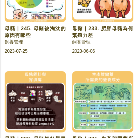
母豬｜245. 母豬被淘汰的
母豬｜233. 肥胖母豬為何
原因有哪些
繁殖力差
飼養管理
飼養管理
2023-07-25
2023-06-06