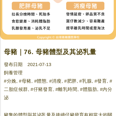
母豬｜76. 母豬體型及其泌乳量
發布日期 2021-07-13
飼養管理
#分娩, #母豬, #體態, #消瘦, #肥胖, #乳腺, #發育, #
二胎症候群, #仔豬發育, #離乳時間, #體脂肪, #內分
泌
豬隻的體型與其泌乳量及後續仔豬發育有相當大的關