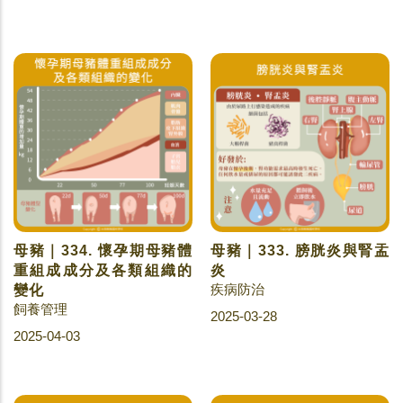
母豬｜334. 懷孕期母豬體
母豬｜333. 膀胱炎與腎盂
重組成成分及各類組織的
炎
疾病防治
變化
飼養管理
2025-03-28
2025-04-03