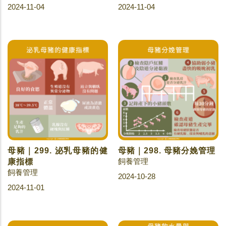
2024-11-04
2024-11-04
母豬｜299. 泌乳母豬的健
母豬｜298. 母豬分娩管理
飼養管理
康指標
飼養管理
2024-10-28
2024-11-01