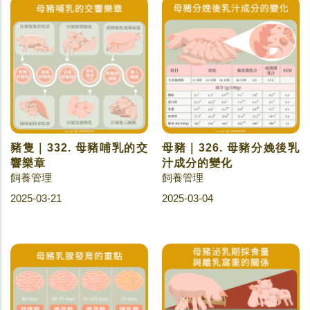
豬隻｜332. 母豬哺乳的交
母豬｜326. 母豬分娩後乳
響樂章
汁成分的變化
飼養管理
飼養管理
2025-03-21
2025-03-04