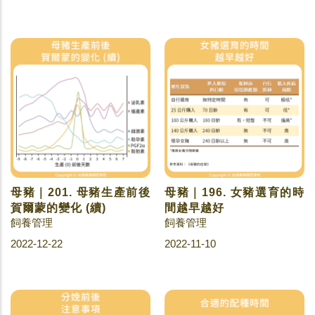
母豬｜201. 母豬生產前後
母豬｜196. 女豬選育的時
賀爾蒙的變化 (續)
間越早越好
飼養管理
飼養管理
2022-12-22
2022-11-10