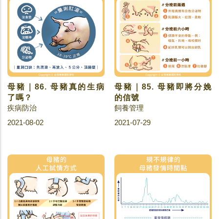
母豬｜86. 母豬真的生病
母豬｜85. 母豬即將分娩
了嗎？
的信號
疾病防治
飼養管理
2021-08-02
2021-07-29