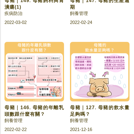
母豬｜149. 母豬飼料與胃
母豬｜147. 母豬的生產週
潰瘍(1)
期
疾病防治
飼養管理
2022-03-02
2022-02-24
母豬｜146. 母豬的年離乳
母豬｜127. 母豬的飲水量
頭數跟什麼有關？
足夠嗎？
飼養管理
飼養管理
2022-02-22
2021-12-16