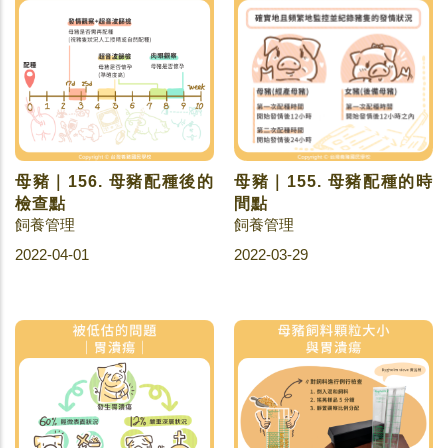
母豬｜156. 母豬配種後的
母豬｜155. 母豬配種的時
檢查點
間點
飼養管理
飼養管理
2022-04-01
2022-03-29