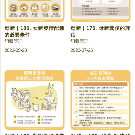
母豬｜186. 女豬發情配種
母豬｜176. 母豬糞便的評
的必要條件
估
飼養管理
飼養管理
2022-09-28
2022-07-26