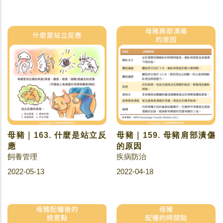
母豬｜163. 什麼是站立反
母豬｜159. 母豬肩部潰傷
應
的原因
飼養管理
疾病防治
2022-05-13
2022-04-18