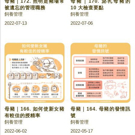
母豬｜172. 照明是豬場常
母豬｜170. 泌乳母豬的
被遺忘的管理職務
10 大檢查要點
飼養管理
飼養管理
2022-07-13
2022-07-06
母豬｜166. 如何使新女豬
母豬｜164. 母豬的發情訊
有較佳的授精率
號
飼養管理
飼養管理
2022-06-02
2022-05-17