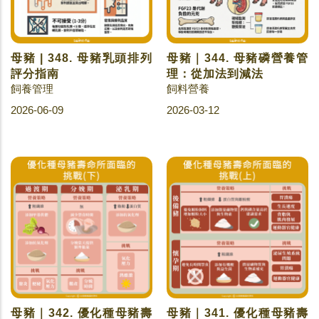
母豬 | 348. 母豬乳頭排列
母豬｜344. 母豬磷營養管
評分指南
理：從加法到減法
飼養管理
飼料營養
2026-06-09
2026-03-12
母豬｜342. 優化種母豬壽
母豬｜341. 優化種母豬壽