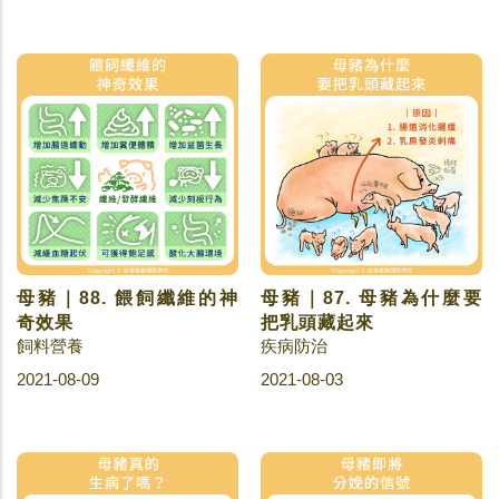
母豬｜88. 餵飼纖維的神
母豬｜87. 母豬為什麼要
奇效果
把乳頭藏起來
飼料營養
疾病防治
2021-08-09
2021-08-03