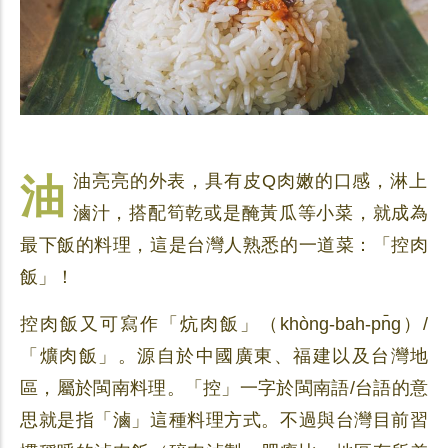
油油亮亮的外表，具有皮Q肉嫩的口感，淋上
滷汁，搭配筍乾或是醃黃瓜等小菜，就成為
最下飯的料理，這是台灣人熟悉的一道菜：「控肉
飯」！
控肉飯又可寫作「炕肉飯」（khòng-bah-pn̄g）/
「爌肉飯」。源自於中國廣東、福建以及台灣地
區，屬於閩南料理。「控」一字於閩南語/台語的意
思就是指「滷」這種料理方式。不過與台灣目前習