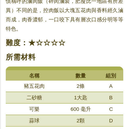
慣稱呼的滷肉飯（碎肉滷製，肥瘦比一地區有所差
異）不同的是，控肉飯以大塊五花肉與香料經久滷
而成，肉香濃郁，一口咬下具有層次口感分明等等
特色。
難度：★☆☆☆☆
所需材料
名稱
數量
組別
豬五花肉
2條
A
二砂糖
1大匙
B
可樂
600 毫升
C
蒜球
2顆
D