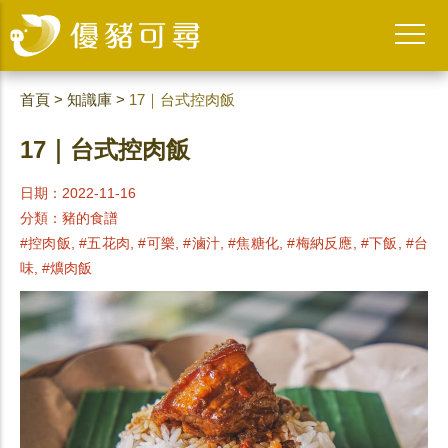
首頁
>
知識庫
>
17｜台式控肉飯
17｜台式控肉飯
日期：2022-11-16
分類：
豬的食譜
#控肉飯, #五花肉, #可樂, #滷汁, #焦糖化, #梅納反應, #下飯, #台
味, #爌肉飯