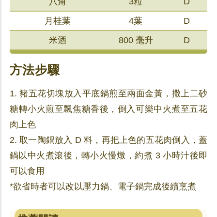
八角
3粒
D
月桂葉
4葉
D
米酒
800 毫升
D
方法步驟
1. 豬五花切塊放入平底鍋煎至兩面金黃，撒上二砂
糖轉小火煎至飄焦糖香後，倒入可樂中火煮至五花
肉上色
2. 取一陶鍋放入 D 料，再把上色的五花肉倒入，蓋
鍋以中火煮滾後，轉小火慢燉，約煮 3 小時汁後即
可以食用
*欲省時者可以改以壓力鍋、電子鍋完成後續烹煮