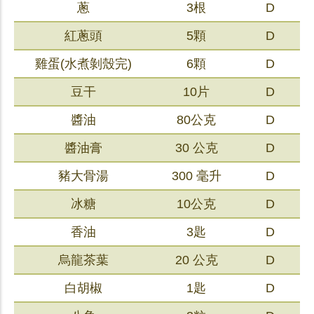
蔥
3根
D
紅蔥頭
5顆
D
雞蛋(水煮剝殼完)
6顆
D
豆干
10片
D
醬油
80公克
D
醬油膏
30 公克
D
豬大骨湯
300 毫升
D
冰糖
10公克
D
香油
3匙
D
烏龍茶葉
20 公克
D
白胡椒
1匙
D