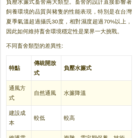
負壓水簾式畜舍兩大類型。畜舍的設計直接影響著
飼養環境的品質與豬隻的性能表現，特別是在台灣
夏季氣溫超過攝氏30度，相對濕度超過70%以上，
因此如何維持畜舍環境穩定性是業界一大挑戰。
不同畜舍類型的差異性:
傳統開放
特點
負壓水簾式
式
通風方
自然通風
水簾降溫
式
建設成
較低
較高
本
維護需
複雜，需定期保養、技術