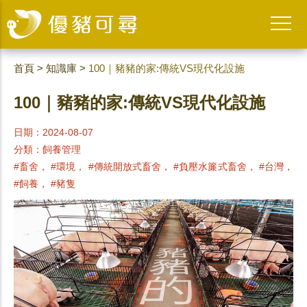
首頁
>
知識庫
>
100｜豬豬的家:傳統VS現代化設施
100｜豬豬的家:傳統VS現代化設施
日期：2024-08-07
分類：
飼養管理
#畜舍， #環境， #傳統開放式畜舍， #負壓水簾式畜舍， #台灣，
#飼養， #豬隻