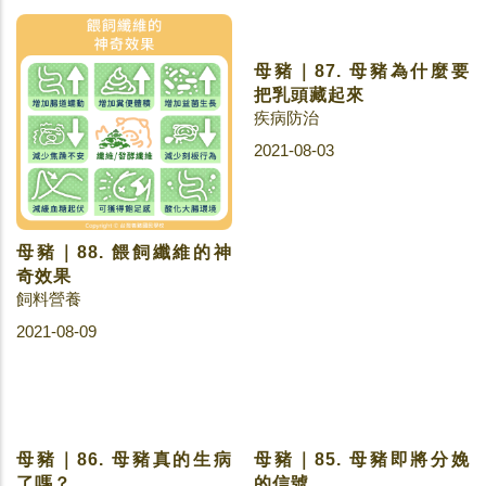
母豬｜88. 餵飼纖維的神
母豬｜87. 母豬為什麼要
奇效果
把乳頭藏起來
飼料營養
疾病防治
2021-08-09
2021-08-03