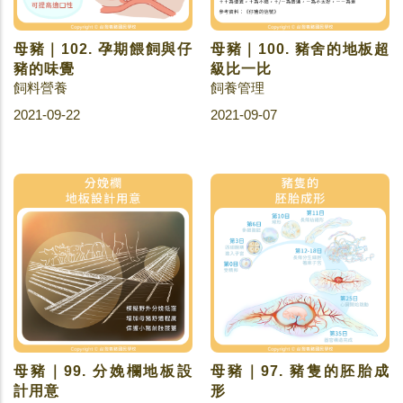
母豬｜102. 孕期餵飼與仔
母豬｜100. 豬舍的地板超
豬的味覺
級比一比
飼料營養
飼養管理
2021-09-22
2021-09-07
母豬｜99. 分娩欄地板設
母豬｜97. 豬隻的胚胎成
計用意
形