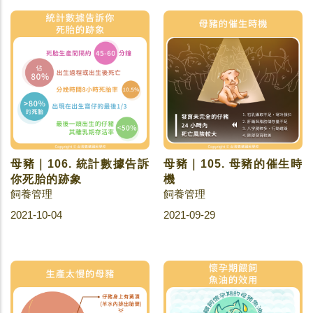
母豬｜106. 統計數據告訴
母豬｜105. 母豬的催生時
你死胎的跡象
機
飼養管理
飼養管理
2021-10-04
2021-09-29