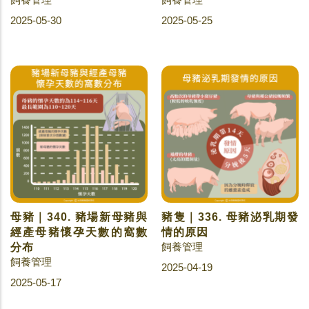
2025-05-30
2025-05-25
母豬｜340. 豬場新母豬與
豬隻｜336. 母豬泌乳期發
經產母豬懷孕天數的窩數
情的原因
飼養管理
分布
飼養管理
2025-04-19
2025-05-17