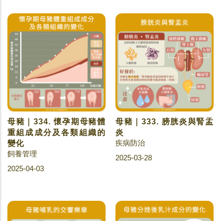
母豬｜334. 懷孕期母豬體
母豬｜333. 膀胱炎與腎盂
重組成成分及各類組織的
炎
疾病防治
變化
飼養管理
2025-03-28
2025-04-03