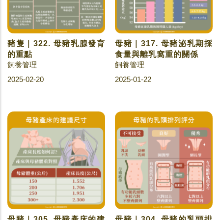
豬隻｜322. 母豬乳腺發育
母豬｜317. 母豬泌乳期採
的重點
食量與離乳窩重的關係
飼養管理
飼養管理
2025-02-20
2025-01-22
母豬｜305. 母豬產床的建
母豬｜304. 母豬的乳頭排