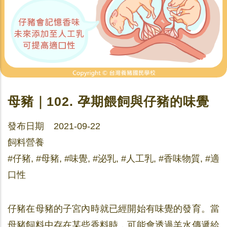
母豬｜102. 孕期餵飼與仔豬的味覺
發布日期 2021-09-22
飼料營養
#仔豬, #母豬, #味覺, #泌乳, #人工乳, #香味物質, #適
口性
仔豬在母豬的子宮內時就已經開始有味覺的發育。當
母豬飼料中存在某些香料時，可能會透過羊水傳遞給