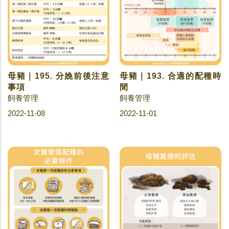
母豬｜195. 分娩前後注意
母豬｜193. 合適的配種時
事項
間
飼養管理
飼養管理
2022-11-08
2022-11-01