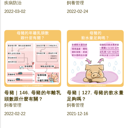
疾病防治
飼養管理
2022-03-02
2022-02-24
母豬｜146. 母豬的年離乳
母豬｜127. 母豬的飲水量
頭數跟什麼有關？
足夠嗎？
飼養管理
飼養管理
2022-02-22
2021-12-16