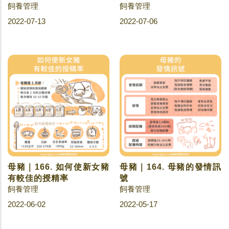
飼養管理
飼養管理
2022-07-13
2022-07-06
母豬｜166. 如何使新女豬
母豬｜164. 母豬的發情訊
有較佳的授精率
號
飼養管理
飼養管理
2022-06-02
2022-05-17