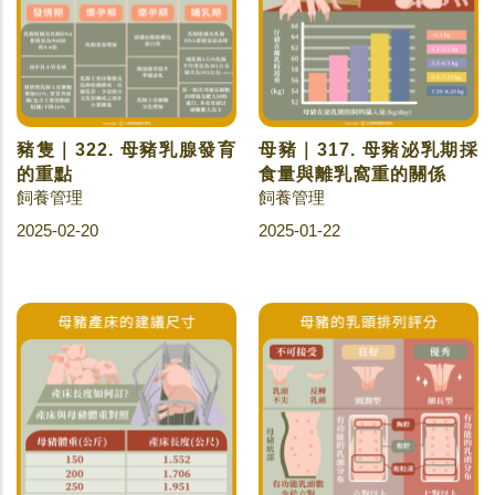
豬隻｜322. 母豬乳腺發育
母豬｜317. 母豬泌乳期採
的重點
食量與離乳窩重的關係
飼養管理
飼養管理
2025-02-20
2025-01-22