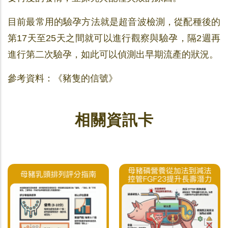
目前最常用的驗孕方法就是超音波檢測，從配種後的
第17天至25天之間就可以進行觀察與驗孕，隔2週再
進行第二次驗孕，如此可以偵測出早期流產的狀況。
參考資料：《豬隻的信號》
相關資訊卡