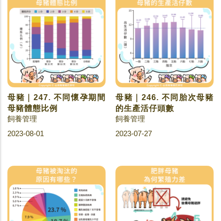
母豬｜247. 不同懷孕期間
母豬｜246. 不同胎次母豬
母豬體態比例
的生產活仔頭數
飼養管理
飼養管理
2023-08-01
2023-07-27