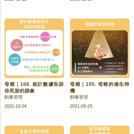
母豬｜106. 統計數據告訴
母豬｜105. 母豬的催生時
你死胎的跡象
機
飼養管理
飼養管理
2021-10-04
2021-09-29