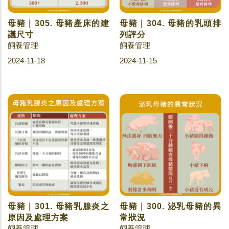
母豬｜305. 母豬產床的建
母豬｜304. 母豬的乳頭排
議尺寸
列評分
飼養管理
飼養管理
2024-11-18
2024-11-15
母豬｜301. 母豬乳腺炎之
母豬｜300. 泌乳母豬的異
原因及處理方案
常狀況
飼養管理
飼養管理