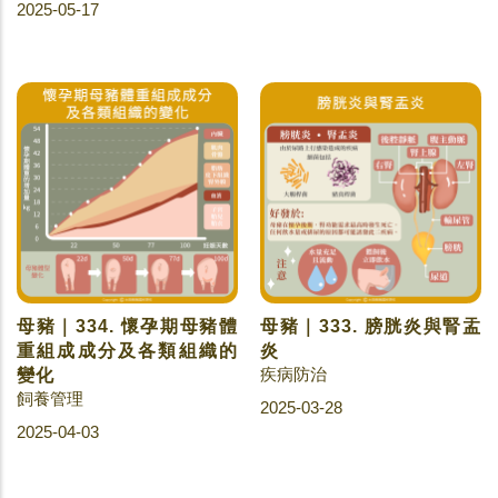
2025-05-17
母豬｜334. 懷孕期母豬體
母豬｜333. 膀胱炎與腎盂
重組成成分及各類組織的
炎
疾病防治
變化
飼養管理
2025-03-28
2025-04-03