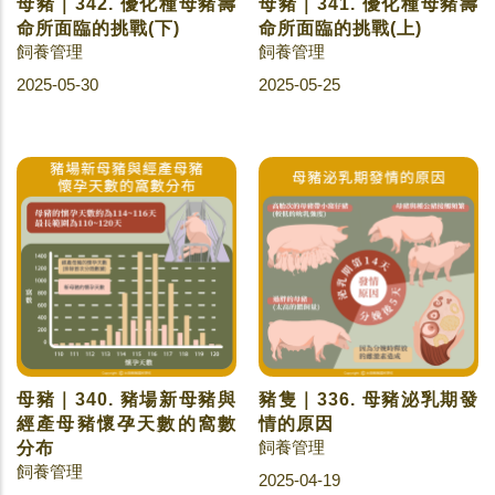
母豬｜342. 優化種母豬壽
母豬｜341. 優化種母豬壽
命所面臨的挑戰(下)
命所面臨的挑戰(上)
飼養管理
飼養管理
2025-05-30
2025-05-25
母豬｜340. 豬場新母豬與
豬隻｜336. 母豬泌乳期發
經產母豬懷孕天數的窩數
情的原因
飼養管理
分布
飼養管理
2025-04-19