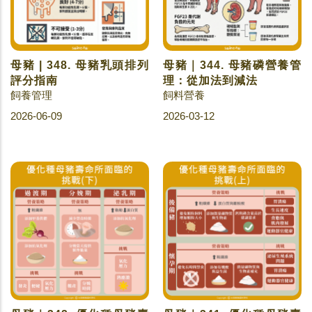
母豬 | 348. 母豬乳頭排列
母豬｜344. 母豬磷營養管
評分指南
理：從加法到減法
飼養管理
飼料營養
2026-06-09
2026-03-12