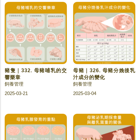
豬隻｜332. 母豬哺乳的交
母豬｜326. 母豬分娩後乳
響樂章
汁成分的變化
飼養管理
飼養管理
2025-03-21
2025-03-04