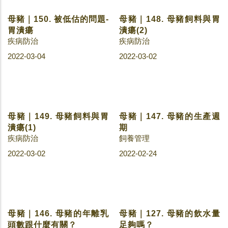
母豬｜148. 母豬飼料與胃
潰瘍(2)
疾病防治
2022-03-02
母豬｜150. 被低估的問題-
胃潰瘍
疾病防治
2022-03-04
母豬｜149. 母豬飼料與胃
母豬｜147. 母豬的生產週
潰瘍(1)
期
疾病防治
飼養管理