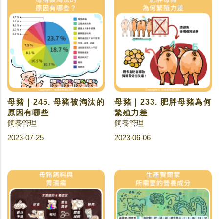
母豬｜245. 母豬被淘汰的
母豬｜233. 肥胖母豬為何
原因有哪些
繁殖力差
飼養管理
飼養管理
2023-07-25
2023-06-06