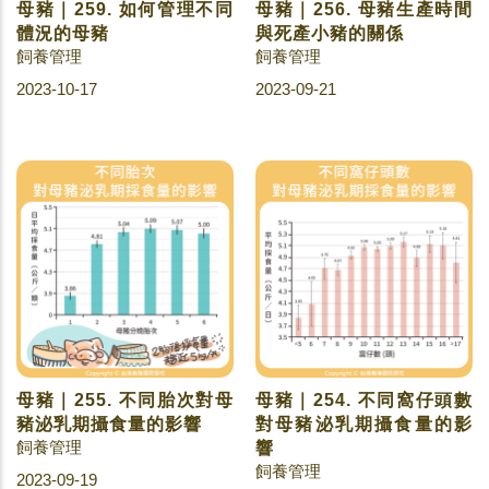
母豬｜259. 如何管理不同
母豬｜256. 母豬生產時間
體況的母豬
與死產小豬的關係
飼養管理
飼養管理
2023-10-17
2023-09-21
母豬｜255. 不同胎次對母
母豬｜254. 不同窩仔頭數
豬泌乳期攝食量的影響
對母豬泌乳期攝食量的影
飼養管理
響
飼養管理
2023-09-19