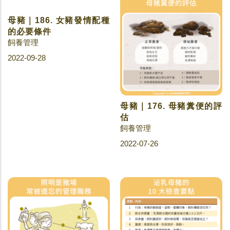
母豬｜186. 女豬發情配種
母豬｜176. 母豬糞便的評
的必要條件
估
飼養管理
飼養管理
2022-09-28
2022-07-26