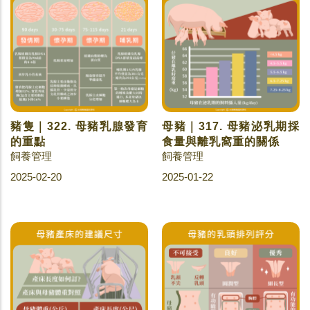
豬隻｜322. 母豬乳腺發育
母豬｜317. 母豬泌乳期採
的重點
食量與離乳窩重的關係
飼養管理
飼養管理
2025-02-20
2025-01-22