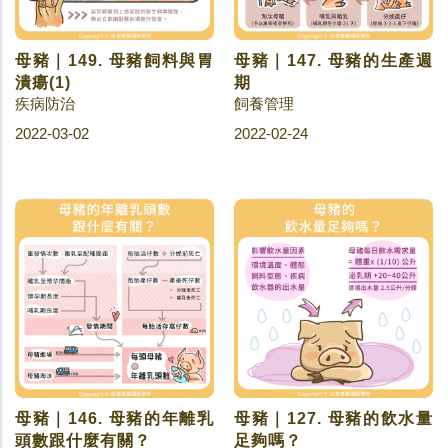
母豬｜149. 母豬飼料與胃
母豬｜147. 母豬的生產週
潰瘍(1)
期
疾病防治
飼養管理
2022-03-02
2022-02-24
母豬｜146. 母豬的年離乳
母豬｜127. 母豬的飲水量
頭數跟什麼有關？
足夠嗎？