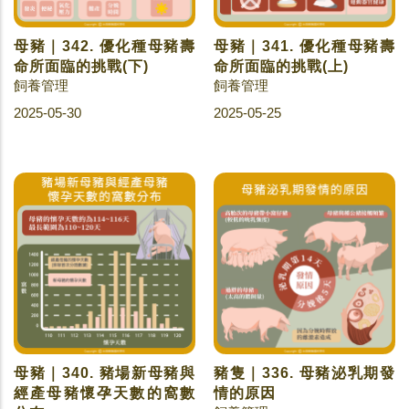
母豬｜342. 優化種母豬壽
母豬｜341. 優化種母豬壽
命所面臨的挑戰(下)
命所面臨的挑戰(上)
飼養管理
飼養管理
2025-05-30
2025-05-25
母豬｜340. 豬場新母豬與
豬隻｜336. 母豬泌乳期發
經產母豬懷孕天數的窩數
情的原因