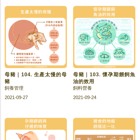
母豬｜104. 生產太慢的母
母豬｜103. 懷孕期餵飼魚
豬
油的效用
飼養管理
飼料營養
2021-09-27
2021-09-24