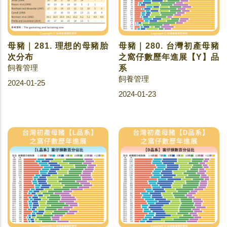
母豬｜281. 理想的母豬胎
母豬｜280. 台灣初產母豬
次分布
之窩仔數歷年進展【Y】品
飼養管理
系
飼養管理
2024-01-25
2024-01-23