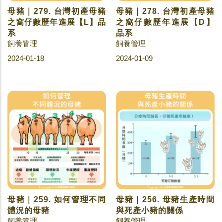
母豬｜279. 台灣初產母豬
母豬｜278. 台灣初產母豬
之窩仔數歷年進展【L】品
之窩仔數歷年進展【D】
系
品系
飼養管理
飼養管理
2024-01-18
2024-01-09
母豬｜259. 如何管理不同
母豬｜256. 母豬生產時間
體況的母豬
與死產小豬的關係
飼養管理
飼養管理