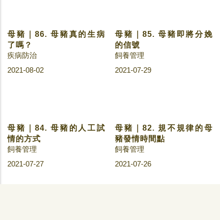
母豬｜86. 母豬真的生病
母豬｜85. 母豬即將分娩
了嗎？
的信號
疾病防治
飼養管理
2021-08-02
2021-07-29