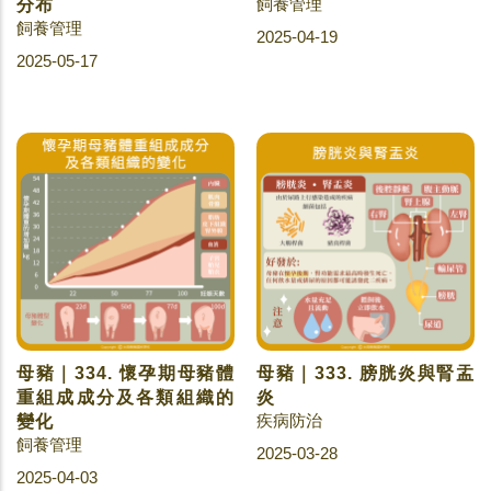
飼養管理
分布
飼養管理
2025-04-19
2025-05-17
母豬｜334. 懷孕期母豬體
母豬｜333. 膀胱炎與腎盂
重組成成分及各類組織的
炎
疾病防治
變化
飼養管理
2025-03-28
2025-04-03