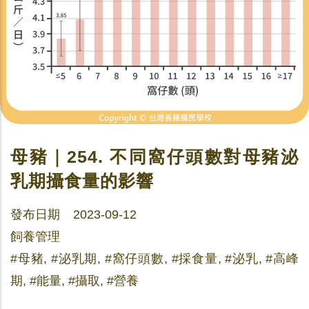
母豬｜254. 不同窩仔頭數對母豬泌
乳期攝食量的影響
發布日期 2023-09-12
飼養管理
#母豬, #泌乳期, #窩仔頭數, #採食量, #泌乳, #高峰
期, #能量, #攝取, #營養