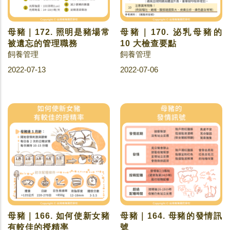
母豬｜172. 照明是豬場常
母豬｜170. 泌乳母豬的
被遺忘的管理職務
10 大檢查要點
飼養管理
飼養管理
2022-07-13
2022-07-06
母豬｜166. 如何使新女豬
母豬｜164. 母豬的發情訊
有較佳的授精率
號