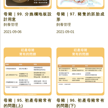
母豬｜99. 分娩欄地板設
母豬｜97. 豬隻的胚胎成
計用意
形
飼養管理
飼養管理
2021-09-06
2021-09-01
母豬｜95. 初產母豬常有
母豬｜96. 初產母豬常有
的問題(上)
的問題(下)