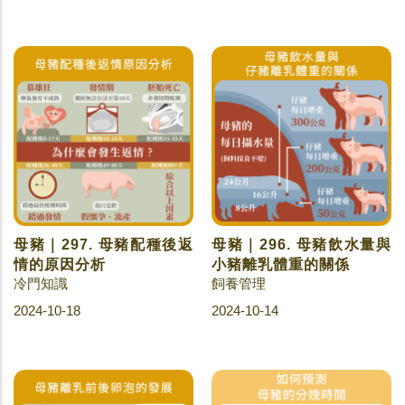
母豬｜297. 母豬配種後返
母豬｜296. 母豬飲水量與
情的原因分析
小豬離乳體重的關係
冷門知識
飼養管理
2024-10-18
2024-10-14