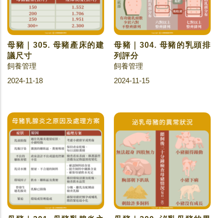
母豬｜305. 母豬產床的建
母豬｜304. 母豬的乳頭排
議尺寸
列評分
飼養管理
飼養管理
2024-11-18
2024-11-15