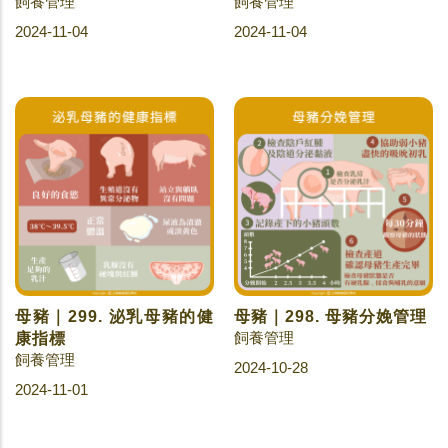
飼養管理
飼養管理
2024-11-04
2024-11-04
母豬｜299. 泌乳母豬的健
母豬｜298. 母豬分娩管理
飼養管理
康指標
飼養管理
2024-10-28
2024-11-01