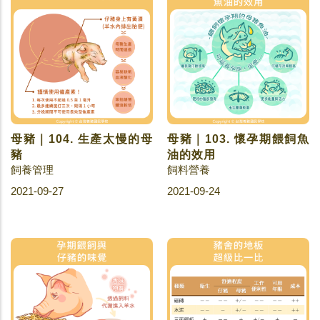
母豬｜104. 生產太慢的母
母豬｜103. 懷孕期餵飼魚
豬
油的效用
飼養管理
飼料營養
2021-09-27
2021-09-24