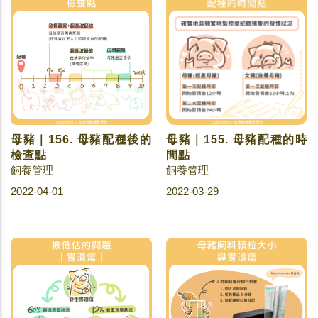
母豬｜156. 母豬配種後的
母豬｜155. 母豬配種的時
檢查點
間點
飼養管理
飼養管理
2022-04-01
2022-03-29