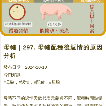
母豬｜297. 母豬配種後返情的原因
分析
發布日期 2024-10-18
冷門知識
#母豬，#返情，#配種，#胚胎
母豬不同的返情天數代表意義皆不同，配種時間點錯
失、胚胎孕育失敗及配種過程的瑕疵，都可能讓懷孕