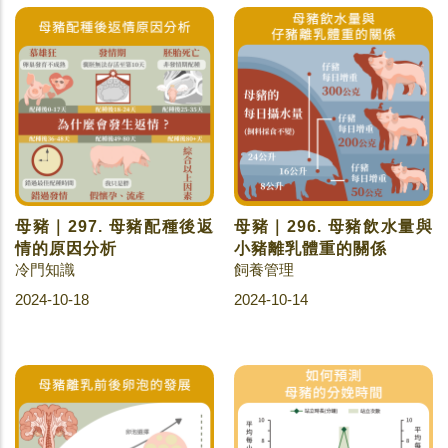
母豬｜297. 母豬配種後返
母豬｜296. 母豬飲水量與
情的原因分析
小豬離乳體重的關係
冷門知識
飼養管理
2024-10-18
2024-10-14