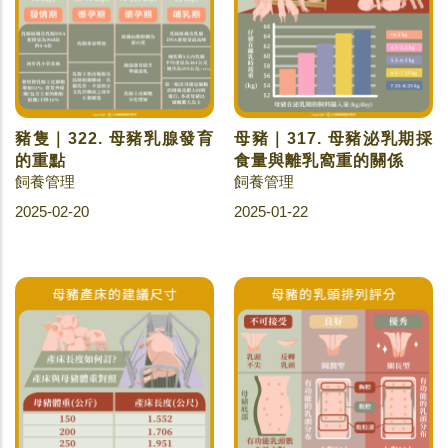
豬隻｜322. 母豬乳腺發育
母豬｜317. 母豬泌乳期採
的重點
食量與離乳窩重的關係
飼養管理
飼養管理
2025-02-20
2025-01-22