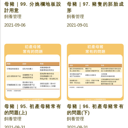
母豬｜99. 分娩欄地板設
母豬｜97. 豬隻的胚胎成
計用意
形
飼養管理
飼養管理
2021-09-06
2021-09-01
母豬｜95. 初產母豬常有
母豬｜96. 初產母豬常有
的問題(上)
的問題(下)
飼養管理
飼養管理
2021-08-31
2021-08-31