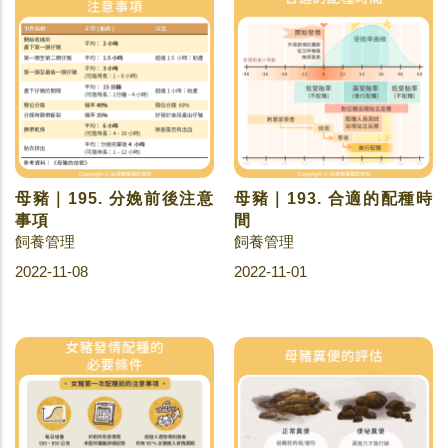
母豬｜195. 分娩前後注意
母豬｜193. 合適的配種時
事項
間
飼養管理
飼養管理
2022-11-08
2022-11-01