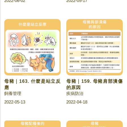
2022-06-02
2022-05-17
母豬｜163. 什麼是站立反
母豬｜159. 母豬肩部潰傷
應
的原因
飼養管理
疾病防治
2022-05-13
2022-04-18