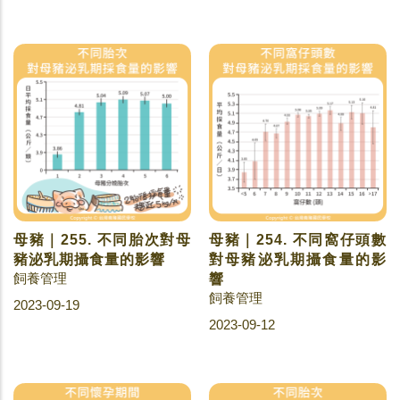
母豬｜255. 不同胎次對母
母豬｜254. 不同窩仔頭數
豬泌乳期攝食量的影響
對母豬泌乳期攝食量的影
飼養管理
響
飼養管理
2023-09-19
2023-09-12