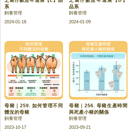
之窩仔數歷年進展【L】品
之窩仔數歷年進展【D】
系
品系
飼養管理
飼養管理
2024-01-18
2024-01-09
母豬｜259. 如何管理不同
母豬｜256. 母豬生產時間
體況的母豬
與死產小豬的關係
飼養管理
飼養管理
2023-10-17
2023-09-21