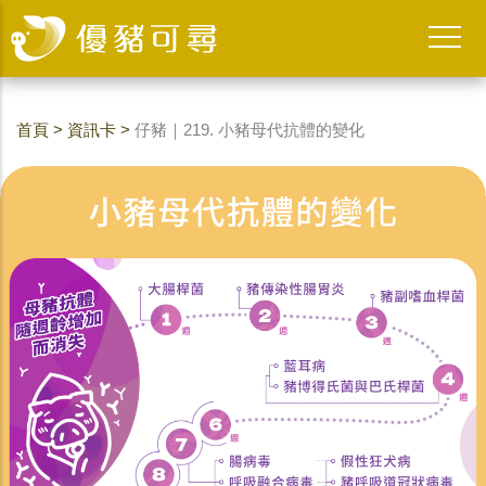
首頁
>
資訊卡
>
仔豬｜219. 小豬母代抗體的變化