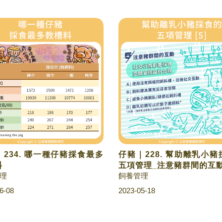
234. 哪一種仔豬採食最多
仔豬｜228. 幫助離乳小
料
五項管理_注意豬群間的互
理
飼養管理
6-08
2023-05-18