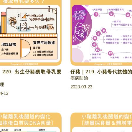
220. 出生仔豬獲取母乳要
仔豬｜219. 小豬母代抗體
疾病防治
理
2023-03-23
4-13