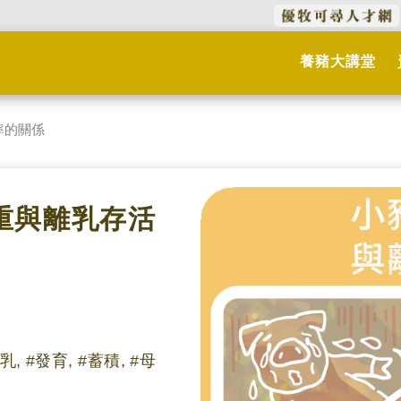
養豬大講堂
率的關係
體重與離乳存活
乳, #發育, #蓄積, #母