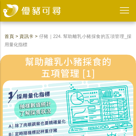
首頁
>
資訊卡
>
仔豬｜224. 幫助離乳小豬採食的五項管理_採
用量化指標