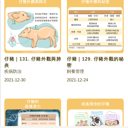
仔豬｜131. 仔豬外觀與肺
仔豬｜129. 仔豬外觀的秘
炎
密
疾病防治
飼養管理
2021-12-30
2021-12-24