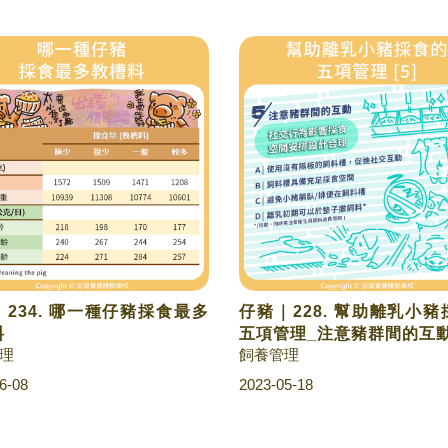
234. 哪一種仔豬採食最多
仔豬｜228. 幫助離乳小
料
五項管理_注意豬群間的互
理
飼養管理
6-08
2023-05-18