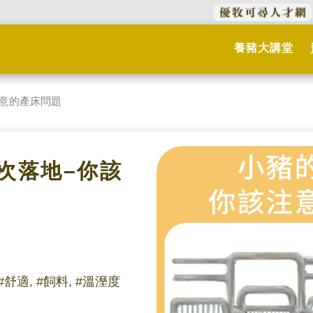
養豬大講堂
注意的產床問題
一次落地–你該
 #舒適, #飼料, #溫溼度