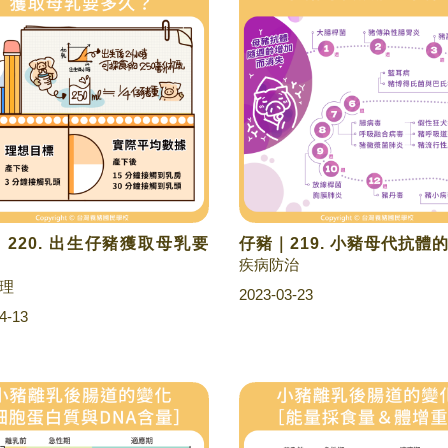
220. 出生仔豬獲取母乳要
仔豬｜219. 小豬母代抗體
疾病防治
理
2023-03-23
4-13