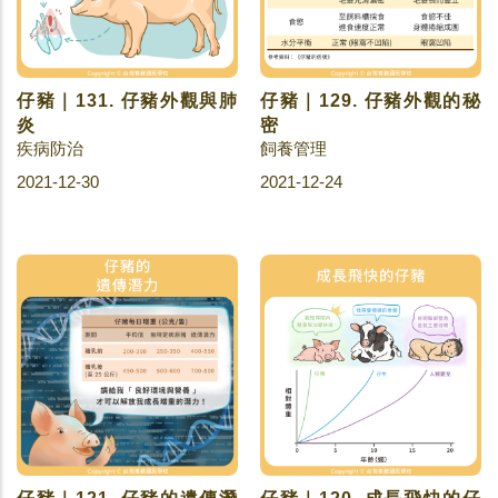
仔豬｜131. 仔豬外觀與肺
仔豬｜129. 仔豬外觀的秘
炎
密
疾病防治
飼養管理
2021-12-30
2021-12-24