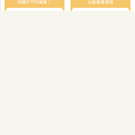
仔豬｜116. 持續打鬥的豬
仔豬｜115. 比較寄養策略
飼養管理
隻？
飼養管理
2021-11-02
2021-11-04