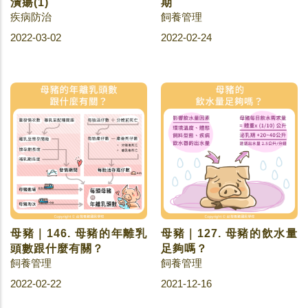
潰瘍(1)
期
疾病防治
飼養管理
2022-03-02
2022-02-24
母豬｜146. 母豬的年離乳
母豬｜127. 母豬的飲水量
頭數跟什麼有關？
足夠嗎？
飼養管理
飼養管理
2022-02-22
2021-12-16