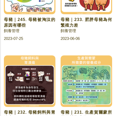
母豬｜245. 母豬被淘汰的
母豬｜233. 肥胖母豬為何
原因有哪些
繁殖力差
飼養管理
飼養管理
2023-07-25
2023-06-06
母豬｜232. 母豬飼料與胃
母豬｜231. 生產賀爾蒙所