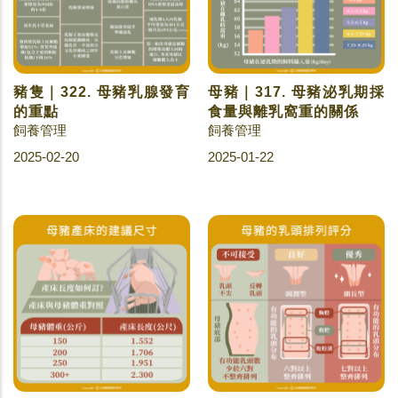
豬隻｜322. 母豬乳腺發育
母豬｜317. 母豬泌乳期採
的重點
食量與離乳窩重的關係
飼養管理
飼養管理
2025-02-20
2025-01-22