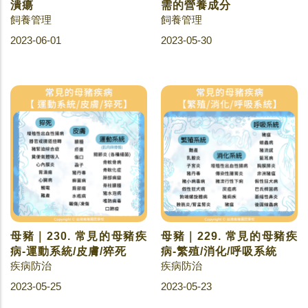
潰瘍
需的營養成分
飼養管理
飼養管理
2023-06-01
2023-05-30
母豬｜230. 常見的母豬疾
母豬｜229. 常見的母豬疾
病-運動系統/皮膚/猝死
病-繁殖/消化/呼吸系統
疾病防治
疾病防治
2023-05-25
2023-05-23