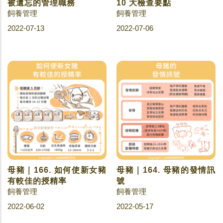
被遺忘的管理職務
10 大檢查要點
飼養管理
飼養管理
2022-07-13
2022-07-06
母豬｜166. 如何使新女豬
母豬｜164. 母豬的發情訊
有較佳的授精率
號
飼養管理
飼養管理
2022-06-02
2022-05-17