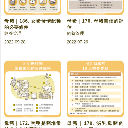
母豬｜186. 女豬發情配種
母豬｜176. 母豬糞便的評
的必要條件
估
飼養管理
飼養管理
2022-09-28
2022-07-26
母豬｜172. 照明是豬場常
母豬｜170. 泌乳母豬的