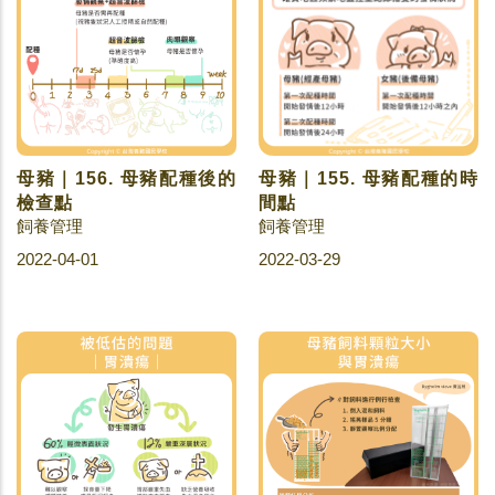
母豬｜156. 母豬配種後的
母豬｜155. 母豬配種的時
檢查點
間點
飼養管理
飼養管理
2022-04-01
2022-03-29