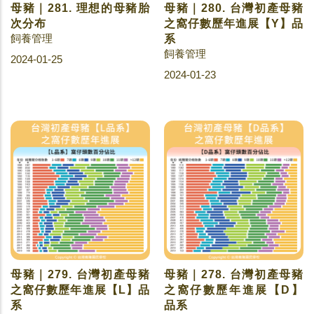
母豬｜281. 理想的母豬胎
母豬｜280. 台灣初產母豬
次分布
之窩仔數歷年進展【Y】品
飼養管理
系
飼養管理
2024-01-25
2024-01-23
母豬｜279. 台灣初產母豬
母豬｜278. 台灣初產母豬
之窩仔數歷年進展【L】品
之窩仔數歷年進展【D】
系
品系