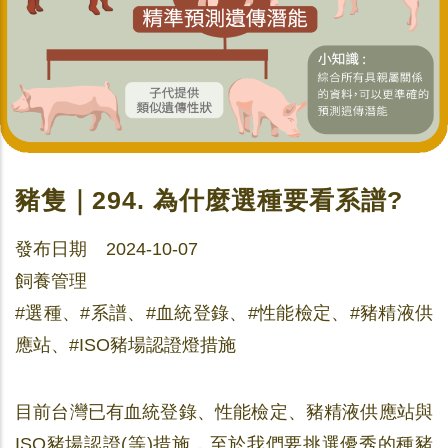
豬隻｜294. 為什麼選種要看系譜?
發布日期 2024-10-07
飼養管理
#選種、#系譜、#血統登錄、#性能檢定、#豬精液供
應站、#ISO豬場認證燈措施
目前台灣已有血統登錄、性能檢定、豬精液供應站與
ISO豬場認證(等)措施，
至於我們要挑選優秀的種豬