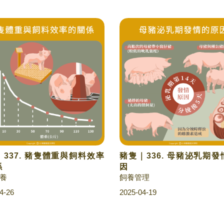
337. 豬隻體重與飼料效率
豬隻｜336. 母豬泌乳期
係
因
養
飼養管理
4-26
2025-04-19