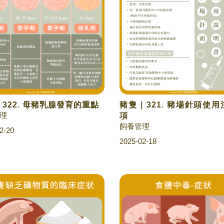
322. 母豬乳腺發育的重點
豬隻｜321. 豬場針頭使
理
項
飼養管理
2-20
2025-02-18