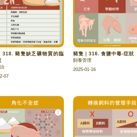
318. 豬隻缺乏礦物質的臨
豬隻｜316. 食鹽中毒-症狀
飼養管理
狀
治
2025-01-16
2-07