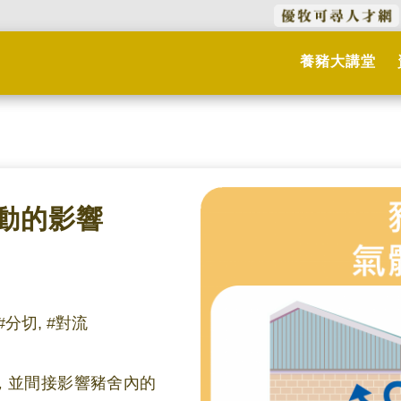
養豬大講堂
流動的影響
 #分切, #對流
，並間接影響豬舍內的