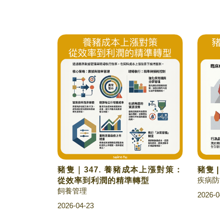
豬隻｜347. 養豬成本上漲對策：
豬隻 
疾病防
從效率到利潤的精準轉型
飼養管理
2026-0
2026-04-23