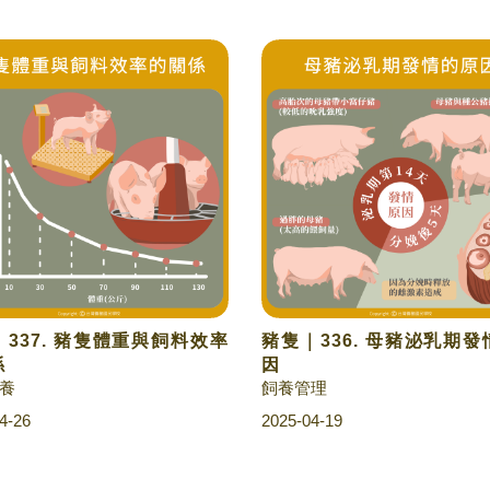
337. 豬隻體重與飼料效率
豬隻｜336. 母豬泌乳期
係
因
養
飼養管理
4-26
2025-04-19