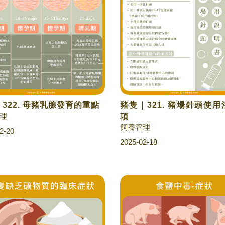
322. 母豬乳腺發育的重點
豬隻｜321. 豬場針頭使
理
項
飼養管理
2-20
2025-02-18