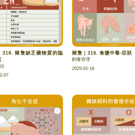
318. 豬隻缺乏礦物質的臨
豬隻｜316. 食鹽中毒-症狀
飼養管理
狀
治
2025-01-16
2-07