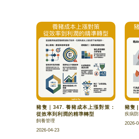
豬隻｜347. 養豬成本上漲對策：
豬隻 
疾病防
從效率到利潤的精準轉型
飼養管理
2026-0
2026-04-23