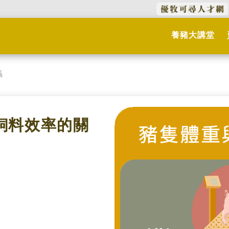
養豬大講堂
係
與飼料效率的關