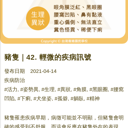
豬隻｜42. 輕微的疾病訊號
發布日期 2021-04-14
疾病防治
#活力, #姿勢異, #生理, #異狀, #角膜, #黑眼圈, #腰窩
凹陷, #下痢, #犬坐姿, #孤僻, #躺臥, #精神
豬隻罹患疾病早期，病徵可能並不明顯，但豬隻會明
確的感受到不舒服。而這會反應在豬隻外在的表現。