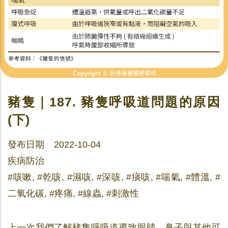
豬隻｜187. 豬隻呼吸道問題的原因
(下)
發布日期 2022-10-04
疾病防治
#咳嗽, #乾咳, #濕咳, #深咳, #痰咳, #喘氣, #體溫, #
二氧化碳, #疼痛, #線蟲, #刺激性
上一次我們了解豬隻呼吸道導致眼睛、鼻子與其他可