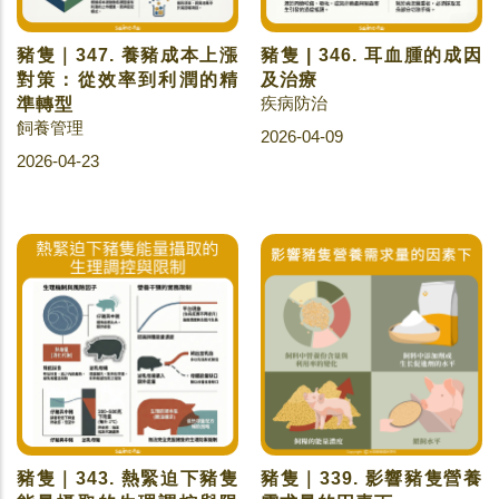
豬隻｜347. 養豬成本上漲
豬隻 | 346. 耳血腫的成因
對策：從效率到利潤的精
及治療
疾病防治
準轉型
飼養管理
2026-04-09
2026-04-23
豬隻｜343. 熱緊迫下豬隻
豬隻｜339. 影響豬隻營養