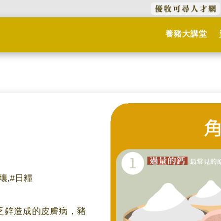
養豬大講堂
壤,#日糧
乏鋅造成的皮膚病，豬