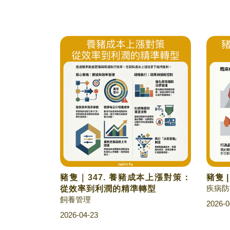
豬隻｜347. 養豬成本上漲對策：
豬隻 
疾病防
從效率到利潤的精準轉型
飼養管理
2026-0
2026-04-23