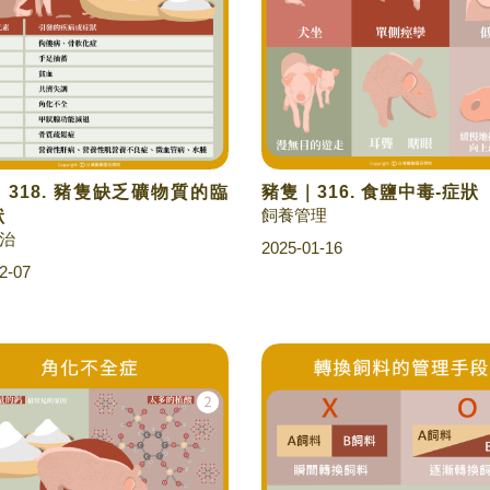
318. 豬隻缺乏礦物質的臨
豬隻｜316. 食鹽中毒-症狀
飼養管理
狀
治
2025-01-16
2-07