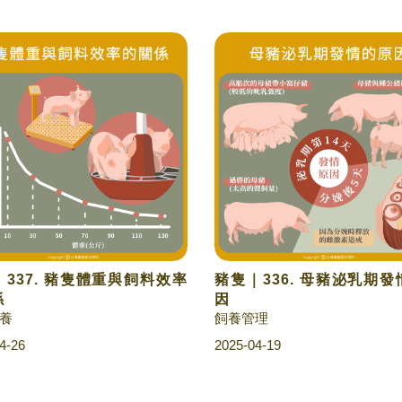
337. 豬隻體重與飼料效率
豬隻｜336. 母豬泌乳期
係
因
養
飼養管理
4-26
2025-04-19