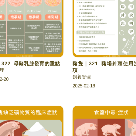
322. 母豬乳腺發育的重點
豬隻｜321. 豬場針頭使
理
項
飼養管理
2-20
2025-02-18