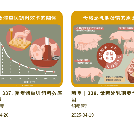
337. 豬隻體重與飼料效率
豬隻｜336. 母豬泌乳期
係
因
養
飼養管理
4-26
2025-04-19