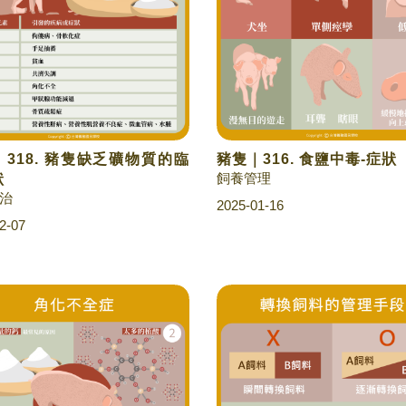
318. 豬隻缺乏礦物質的臨
豬隻｜316. 食鹽中毒-症狀
飼養管理
狀
治
2025-01-16
2-07