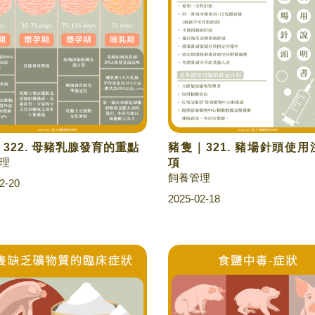
322. 母豬乳腺發育的重點
豬隻｜321. 豬場針頭使
理
項
飼養管理
2-20
2025-02-18