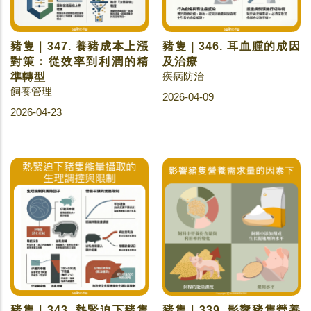
豬隻｜347. 養豬成本上漲
豬隻 | 346. 耳血腫的成因
對策：從效率到利潤的精
及治療
疾病防治
準轉型
飼養管理
2026-04-09
2026-04-23
豬隻｜343. 熱緊迫下豬隻
豬隻｜339. 影響豬隻營養