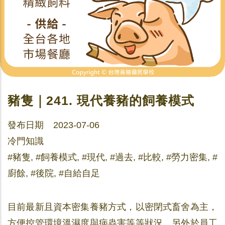
豬隻｜241. 現代養豬的飼養模式
發布日期 2023-07-06
冷門知識
#豬隻, #飼養模式, #現代, #過去, #比較, #勞力密集, #
廚餘, #後院, #自給自足
目前最新且資本密集養豬方式，以密閉式畜舍為主，
方便控管環境溫濕度與病蟲害等等狀況。另外於員工