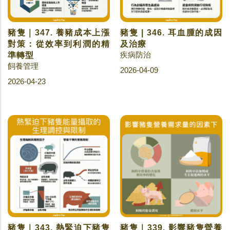
豬隻｜347. 養豬成本上漲
豬隻 | 346. 耳血腫的成因
對策：從效率到利潤的精
及治療
疾病防治
準轉型
飼養管理
2026-04-09
2026-04-23
豬隻｜343. 熱緊迫下豬隻
豬隻｜339. 影響豬隻營養