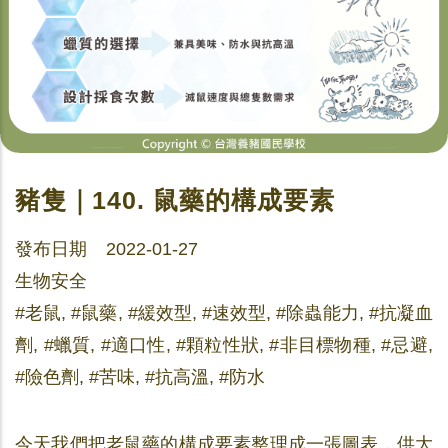
豬隻｜140. 鼠藥的構成要素
發布日期 2022-01-27
生物安全
#老鼠, #鼠藥, #緩效型, #速效型, #除蟲能力, #抗凝血
劑, #蠟質, #適口性, #顆粒性狀, #非目標物種, #忌避,
#險色劑, #苦味, #抗高溫, #防水
今天我們把老鼠藥的構成要素整理成一張圖表，供大