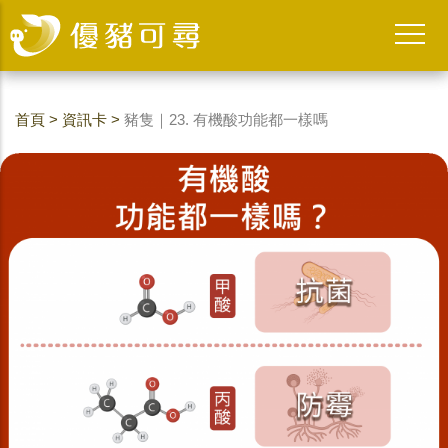
首頁
>
資訊卡
>
豬隻｜23. 有機酸功能都一樣嗎