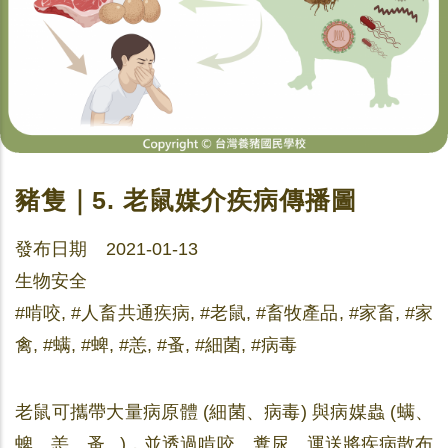
豬隻｜5. 老鼠媒介疾病傳播圖
發布日期 2021-01-13
生物安全
#啃咬, #人畜共通疾病, #老鼠, #畜牧產品, #家畜, #家
禽, #螨, #蜱, #恙, #蚤, #細菌, #病毒
老鼠可攜帶大量病原體 (細菌、病毒) 與病媒蟲 (螨、
蜱、恙、蚤...)，並透過啃咬、糞尿、運送將疾病散布