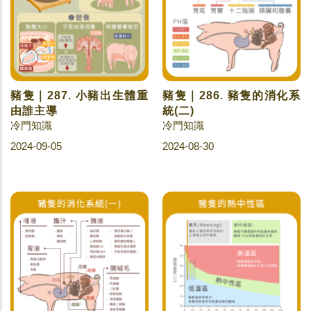
豬隻｜287. 小豬出生體重
豬隻｜286. 豬隻的消化系
由誰主導
統(二)
冷門知識
冷門知識
2024-09-05
2024-08-30