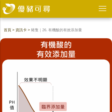
首頁
>
資訊卡
>
豬隻｜26. 有機酸的有效添加量