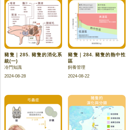
豬隻｜285. 豬隻的消化系
豬隻｜284. 豬隻的熱中性
統(一)
區
冷門知識
飼養管理
2024-08-28
2024-08-22