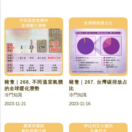
豬隻｜268. 不同溫室氣體
豬隻｜267. 台灣碳排放占
的全球暖化潛勢
比
冷門知識
冷門知識
2023-11-21
2023-11-16