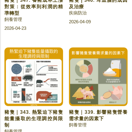
豬隻｜347. 養豬成本上漲
豬隻 | 346. 耳血腫的成因
對策：從效率到利潤的精
及治療
疾病防治
準轉型
飼養管理
2026-04-09
2026-04-23
豬隻｜343. 熱緊迫下豬隻
豬隻｜339. 影響豬隻營養
能量攝取的生理調控與限
需求量的因素下
飼養管理
制
飼養管理