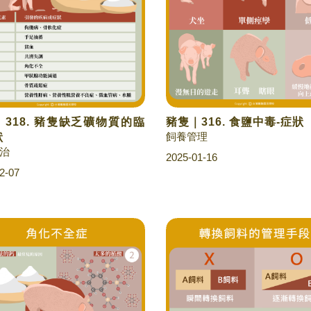
318. 豬隻缺乏礦物質的臨
豬隻｜316. 食鹽中毒-症狀
飼養管理
狀
治
2025-01-16
2-07