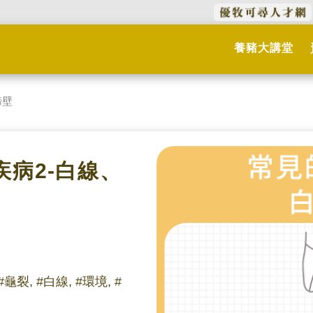
養豬大講堂
蹄壁
疾病2-白線、
#龜裂, #白線, #環境, #