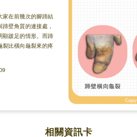
大家在前幾次的腳蹄結
與蹄壁角質的連接處，
明顯跛足的情形。而蹄
龜裂比橫向龜裂來的疼
09
相關資訊卡