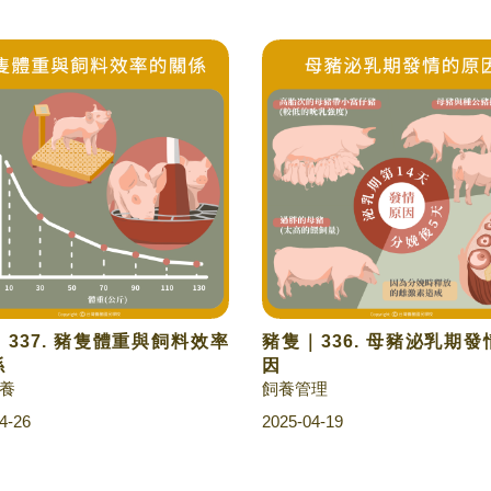
337. 豬隻體重與飼料效率
豬隻｜336. 母豬泌乳期
係
因
養
飼養管理
4-26
2025-04-19