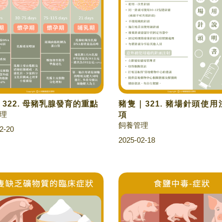
322. 母豬乳腺發育的重點
豬隻｜321. 豬場針頭使
理
項
飼養管理
2-20
2025-02-18